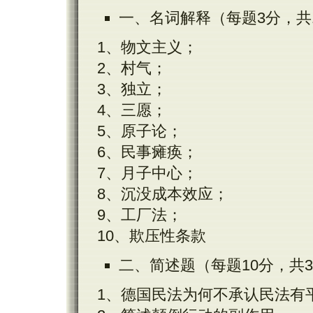
一、
名词解释（每题
3
分，共
1
、物文主义；
2
、村气；
3
、独立；
4
、三愿；
5
、原子论；
6
、
民事瘫痪
；
7
、月子中心；
8
、沉没成本效应；
9
、工厂法；
10
、欺压性条款
二、
简述题（每题
10
分，共
3
1
、德国民法为何不承认民法有