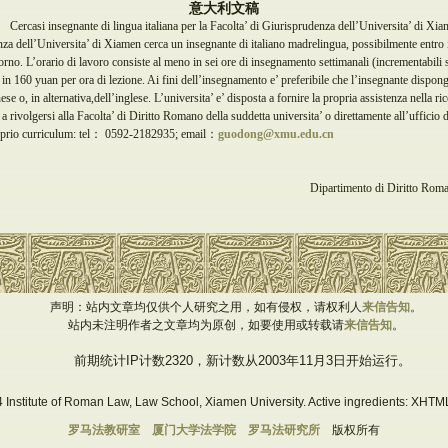
意大利文稿
Cercasi insegnante di lingua italiana per la Facolta’ di Giurisprudenza dell’Universita’ di Xi
za dell’Universita’ di Xiamen cerca un insegnante di italiano madrelingua, possibilmente entro il 
no. L’orario di lavoro consiste al meno in sei ore di insegnamento settimanali (incrementabili 
a in 160 yuan per ora di lezione. Ai fini dell’insegnamento e’ preferibile che l’insegnante dispon
e o, in alternativa,dell’inglese. L’universita’ e’ disposta a fornire la propria assistenza nella ric
ti a rivolgersi alla Facolta’ di Diritto Romano della suddetta universita’ o direttamente all’uffic
proprio curriculum: tel： 0592-2182935; email：
guodong@xmu.edu.cn
Dipartimento di Diritto Roma
声明：站内文章均仅供个人研究之用，如有侵权，请权利人
来信告知
。
站内未注明作者之文章均为原创，如要使用或转载请
来信告知
。
前期统计IP计数2320，新计数从2003年11月3日开始运行。
 Institute of Roman Law, Law School, Xiamen University. Active ingredients: XHTML
罗马法教研室
厦门大学法学院
罗马法研究所
版权所有