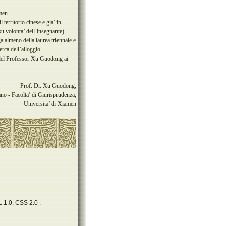
amen
territorio cinese e gia’ in
su volonta’ dell’insegnante)
ga almeno della laurea triennale e
erca dell’alloggio.
io del Professor Xu Guodong ai
Prof. Dr. Xu Guodong,
no - Facolta’ di Giurisprudenza;
Universita’ di Xiamen
 1.0, CSS 2.0 .