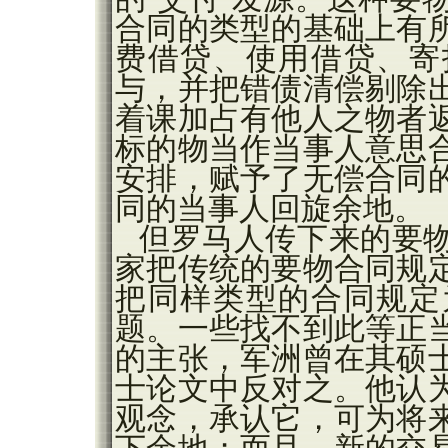
合同的类型的基础上有
费借贷、使用借贷、寄
与，并把错债清偿剔除
着课加占有他人之物者
标的物当作当事人意思
安排，赋予了无偿合同
同的当事人回旋余地。
但罗马人传下来的要
家把传统的要物合同规
把同样类型的合同规定
题。一些找不到此等正
的主张，军洲曾在其硕
士论文中反对之。他认
观念，承认它，可为将