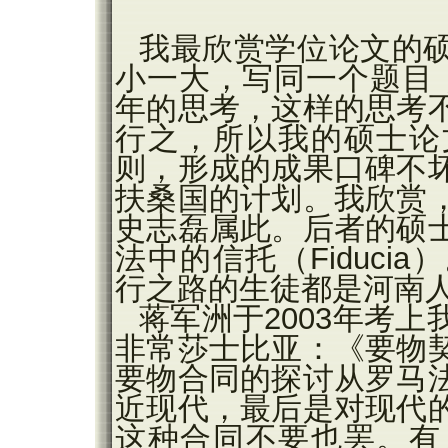
我最欣赏学位论文的
小一大，写同一个题目
年的思考，这样的思考
行之，所以我的硕士论
则，形成的成果口碑不
扶桑国的计划。我欣赏
史志磊属此。后者的硕
法中的信托（Fiduc
行之路的生徒都是河南
蒋军洲于2003年考
非常莎士比亚：《要物
要物合同的探讨从罗马
近现代，最后是对现代
这种合同不要也罢。有