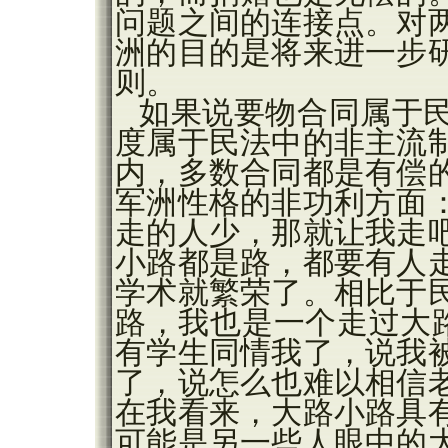
问题之间的连接点。对
洲的目的是将来进一步
则。
如果说要物合同属于
度属于民法中的非主流
内，多数合同都是有偿
军洲性格的非功利方面
走的人少，那就让我走
小路都是路，都要有人
学术就繁荣了。相比于
路，我也是一个走过大路
有学生同情我了，说我
了，说怎么也难以相信
在我看来，大路小路具
可能是另一些人眼中的