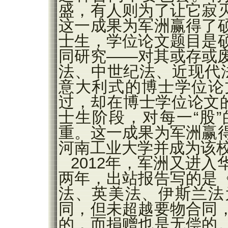
盛，有人则为了让它寂
这一成果为军洲赢得了
士生，学位论文题目是
同研究——对其或存或
法、中世纪法、近现代
意大利式的博士学位论
过，却在博士学位论文的
士生阶段，对每一“股
重。这一成果为军洲赢
河南工业大学并成为该
2012年，军洲又进
两年，出站报告写的是
法、英美法、伊斯兰法
同，但未超越要物合同
的，而捐赠也是无偿的