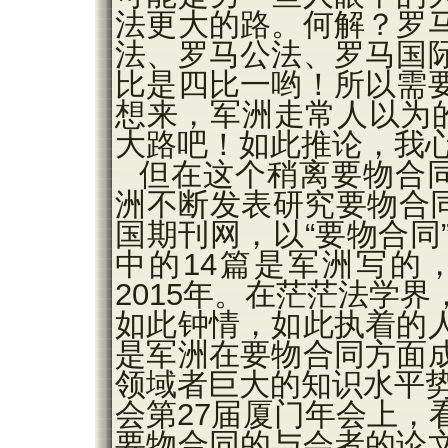
法更大的路。何解？罗
法、罗马公法、罗马国
比是四比一哟！所以需
想来，军洲走常人以为的
大路吧！如此推论，我
但在这个稍离要物合同
洲不断发表研究要物合同
国期刊网，以“要物合同
中的14篇是军洲写的，
2015年。在茫茫法学
如此钟情，如此执着的
是军洲在要物合同方面
领域者巨大的知识水平势
会第27届厦门年会上，
要物合同的与会者的论