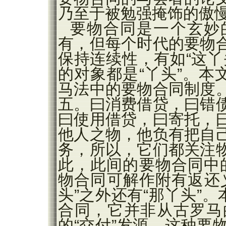
乃至于被勉强掩饰的傲
要物合同是一个玄妙
有，但每个时代的要物
保持连续性，有如“这丫
的对象都是“丫头”。本
马法中的要物合同制度
五。曰消费借贷，曰错
曰使用借贷，曰寄托，
他人之物，他负有把自
务，所以，它们都关注
此，此间的要物合同中的
物合同可解作附有返还
头”之外还有“那丫头”
合同，它并非从古罗马
的“交付”发源。这种要