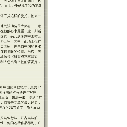
否，老贝做了肯定的回答。这
事。如此，他成就了我的罗马
也逃不掉这样的委托。他为一
，他的活动范围大体有三：意
国在他的心中最重，这一判断
中国的：头几次来到中国时交
新办公室，其中一面墙上张挂
拉美国家，但来自中国的两张
排在最显眼的位置。当然，老
，标题是《所有权不再是盗
大利人怎么看？他的答复是，
？！
汉和中国的其他地方，总共17
国译者的罗马法译作写序
集出版。想法一出，得到了广
是贝特鲁奇文章的最大译者，
现在的28万多字，作为在华
、罗马银行法、拜占庭法的
创性，他的这些作品得到了广