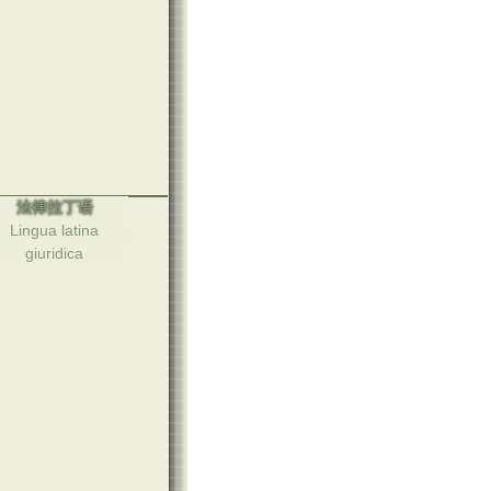
法律拉丁语
Lingua latina
giuridica