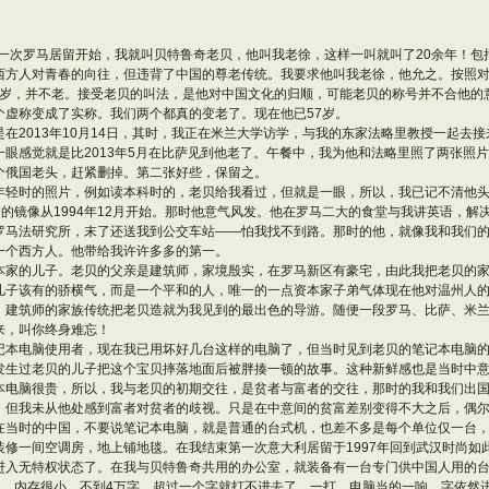
第一次罗马居留开始，我就叫贝特鲁奇老贝，他叫我老徐，这样一叫就叫了20余年！
西方人对青春的向往，但违背了中国的尊老传统。我要求他叫我老徐，他允之。按照
37岁，并不老。接受老贝的叫法，是他对中国文化的归顺，可能老贝的称号并不合他的
个虚称变成了实称。我们两个都真的变老了。现在他已57岁。
在2013年10月14日，其时，我正在米兰大学访学，与我的东家法略里教授一起去
眼感觉就是比2013年5月在比萨见到他老了。午餐中，我为他和法略里照了两张照
个俄国老头，赶紧删掉。第二张好些，保留之。
年轻时的照片，例如读本科时的，老贝给我看过，但就是一眼，所以，我已记不清他
中的镜像从1994年12月开始。那时他意气风发。他在罗马二大的食堂与我讲英语，
罗马法研究所，末了还送我到公交车站——怕我找不到路。那时的他，就像我和我们
一个西方人。他带给我许许多多的第一。
本家的儿子。老贝的父亲是建筑师，家境殷实，在罗马新区有豪宅，由此我把老贝的家
儿子该有的骄横气，而是一个平和的人，唯一的一点资本家子弟气体现在他对温州人
。建筑师的家族传统把老贝造就为我见到的最出色的导游。随便一段罗马、比萨、米
来，叫你终身难忘！
记本电脑使用者，现在我已用坏好几台这样的电脑了，但当时见到老贝的笔记本电脑
发生过老贝的儿子把这个宝贝摔落地面后被胖揍一顿的故事。这种新鲜感也是当时中
本电脑很贵，所以，我与老贝的初期交往，是贫者与富者的交往，那时的我和我们出
！但我未从他处感到富者对贫者的歧视。只是在中意间的贫富差别变得不大之后，偶
在当时的中国，不要说笔记本电脑，就是普通的台式机，也差不多是每个单位仅一台
装修一间空调房，地上铺地毯。在我结束第一次意大利居留于1997年回到武汉时尚如
进入无特权状态了。在我与贝特鲁奇共用的办公室，就装备有一台专门供中国人用的
”）。内存很小，不到4万字，超过一个字就打不进去了，一打，电脑当的一响，字依然