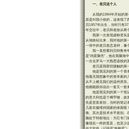
一、老贝这个人
从我的1994年开始的
原是叫我小徐的，这体现了
贝1957年出生，当时只有
年交往中，老贝和老徐从两
我第一次发现虚称变实是
从地铁站出来，我对他的第一
一张中的老贝老态龙钟，像
我一直想看到贝特鲁奇
是“鸡蛋脑壳”，他在我脑海
一次去罗马一大熟悉该校的
老贝是我密切接触的第
他是我见到的第一个资
他毫无我想象中的资本家的
从不上楼见我们的温州房东
他都能跟你说出一套又一套
他是我见到的第一个笔
的意大利也是个稀罕物，故
先是贫富差别，当时的笔记
几套衣服维持国家的体面呢
衡。其次是技术水平差别。
脑处于特权地位：为它专门
像现在一样的普及，也至少
中文软件（记得是“南极星