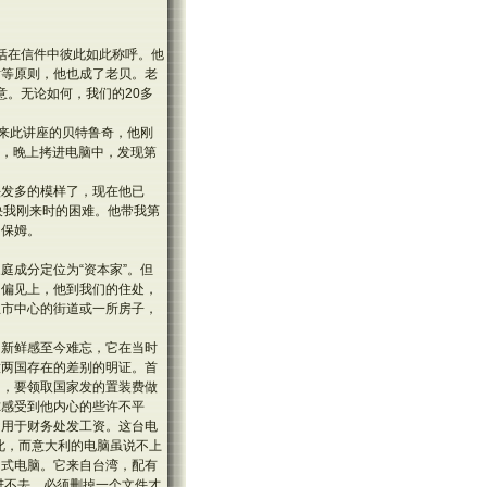
包括在信件中彼此如此称呼。他
对等原则，他也成了老贝。老
意。无论如何，我们的20多
接来此讲座的贝特鲁奇，他刚
片，晚上拷进电脑中，发现第
头发多的模样了，现在他已
解决我刚来时的困难。他带我第
的保姆。
庭成分定位为“资本家”。但
的偏见上，他到我们的住处，
兰市中心的街道或一所房子，
的新鲜感至今难忘，它在当时
意两国存在的差别的明证。首
国，要领取国家发的置装费做
尔感受到他内心的些许不平
，用于财务处发工资。这台电
此，而意大利的电脑虽说不上
台式电脑。它来自台湾，配有
进不去，必须删掉一个文件才