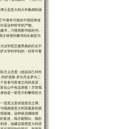
。博士是意大利大学教师阶级
式”中最有可能在中国招来攻
或许是这种哲学的产物。
么藏书，习惯用图书馆的书。
，我才体悟到藏书到头都是为
厦大法学院五楼男厕的灯从不
比萨大学时学到的：经常可看
国际主义态度（他说自己对外
·冈萨雷斯·罗尔丹去罗马二
一个贫者与富者之间的友谊，
，富在山中有远亲呢！尽管我
业身份是一家意大利餐馆的大
第一层意义是传道授业之师。
，与我相谈意大利语最多的就
懂得困难。这种状况继续维
贝的复述，我才能明白。我的
大利语，他建议我用意大利语