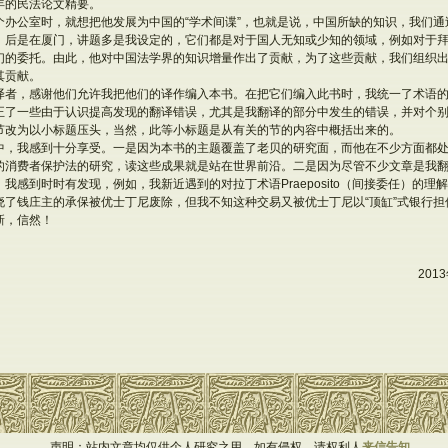
年的民法论文精要。
个办公室时，就想把他发展为中国的“学术间谍”，也就是说，中国所缺的知识，我们
，后是在厦门，讲题多是我设定的，它们都是对于国人无知或少知的领域，例如对于
们的委托。由此，他对中国法学界的知识增量作出了贡献，为了这些贡献，我们组织
其贡献。
译者，感谢他们允许我把他们的译作编入本书。在把它们编入此书时，我统一了术语
正了一些由于认识提高发现的翻译错误，尤其是我翻译的部分中发生的错误，并对个
节改为以小标题压头，当然，此等小标题是从有关的节的内容中概括出来的。
中，我感到十分享受。一是因为本书的主题覆盖了老贝的研究面，而他在不少方面都
的消费者保护法的研究，读这些成果就是站在世界前沿。二是因为尽管不少文章是我
我感到时时有发现，例如，我新近遇到的对拉丁术语Praeposito（间接委任）的理
晓了钱庄主的承保被优士丁尼废除，但我不知这种交易又被优士丁尼以“顶缸”式银行
新，信然！
20
声明：站内文章均仅供个人研究之用，如有侵权，请权利人
来信告知
。