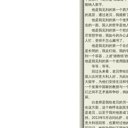
能纳入新字。
他是我见到的第一个西
的底层，通过老贝，我观察
他是我见到的第一个使
击的一面。国人的哲学是他
他是我见到的第一个把
尽管想学他，我如今的办公
人忙，变得不怎么藏书了。
他是我见到的第一个在
是长明的，我走灯熄。我的
到一个容器，上述“拯救纸”
他是我见到的第一个使用隐
等等，等等。
回过头来看，老贝带给
国人比对意大利人好，为此
大留学，为他们安排生活和
一个发展中国家的教授与一
们之间不乏矛盾和争吵，例
厨。
白老师是我给老贝的另
在这方面，这个称呼名副其
是老贝，以至于我对他形成
持。2013年5月访问比萨
意大利语回答，也要经过他