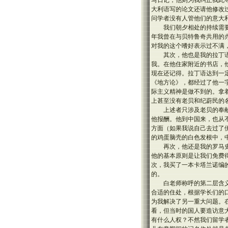
写日记，他则为我纠正我此
大利语写的论文还请他修改
问学者没有人管他们的意大
我们朝夕相处的持续需
年我曾在与贝特鲁奇共用的
对我的这个嗜好表示过不满
其次，他也是我的拉丁
我。在他住家附近的书店，
现在还记得。拉丁语达到一
《地方论》，都经过了他一
际主义精神是做不到的。拿
上甚至没有老贝和纪蔚民的
上述者只涉及老贝的奉
他报酬。他到中国来，也从
方面（如果我说自己去过了
的鸡蛋脑壳的白色发根中，
再次，他还是我的罗马
他的基本原则是让我们免费
次，我买了一本卡塔兰诺编
的。
白老师称呼的第二层含
合适的住处，根据学长们的
为我解决了另一重大问题。
看，但当时的国人要造访意
有什么人权？不然我们留学