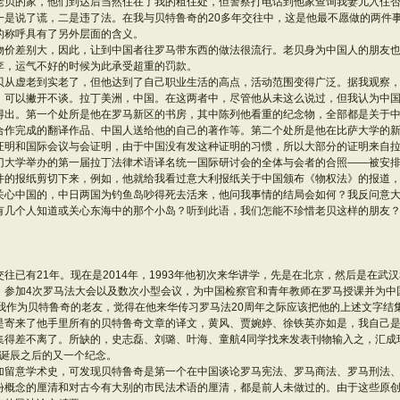
老贝的家，他们到达后当然住在了我的租住处，但警察打电话到他家查询我妻儿入住
一是说了谎，二是违了法。在我与贝特鲁奇的20多年交往中，这是他最不愿做的两件
的称呼具有了另外层面的含义。
物价差别大，因此，让到中国者往罗马带东西的做法很流行。老贝身为中国人的朋友
李，运气不好的时候为此承受超重的罚款。
贝从虚老到实老了，但他达到了自己职业生活的高点，活动范围变得广泛。据我观察
，可以撇开不谈。拉丁美洲，中国。在这两者中，尽管他从未这么说过，但我认为中
得出。第一个处所是他在罗马新区的书房，其中陈列他看重的纪念物，全部都是关于
合作完成的翻译作品、中国人送给他的自己的著作等。第二个处所是他在比萨大学的
证明和国际会议与会证明，由于中国没有发这种证明的习惯，所以大部分的证明来自
门大学举办的第一届拉丁法律术语译名统一国际研讨会的全体与会者的合照——被安
件的报纸剪切下来，例如，他就给我看过意大利报纸关于中国颁布《物权法》的报道
关心中国的，中日两国为钓鱼岛吵得死去活来，他问我事情的结局会如何？我反问意
有几个人知道或关心东海中的那个小岛？听到此语，我们怎能不珍惜老贝这样的朋友
往已有21年。现在是2014年，1993年他初次来华讲学，先是在北京，然后是在武
，参加4次罗马法大会以及数次小型会议，为中国检察官和青年教师在罗马授课并为中
。我作为贝特鲁奇的老友，觉得在他来华传习罗马法20周年之际应该把他的上述文字结
是寄来了他手里所有的贝特鲁奇文章的译文，黄风、贾婉婷、徐铁英亦如是，我自己
集得差不离了。所缺的，史志磊、刘璐、叶海、童航4同学找来发表刊物输入之，汇成
0诞辰之后的又一个纪念。
加留意学术史，可发现贝特鲁奇是第一个在中国谈论罗马宪法、罗马商法、罗马刑法
份概念的厘清和对古今有大别的市民法术语的厘清，都是前人未做过的。由于这些原