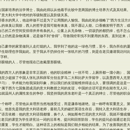
方国家培养的法学博士，我由此得以从他着手比较中意两国的博士培养方式及其结果
了意大利大学中绝对的等级制度以及阶级关系。
用香水的男人，他这样做不过是为了让周围的人愉悦。我由此初步领略了“西方生活方
人的体臭让我烦，西人的哲学是我可能有体臭，我不愿让人烦。口香糖发明于西方，
自己的工作空间安排得井井有条的人。公案上从无杂物，一切该扔的都扔掉，也不怎
桌上仍然是杂物满满，还是做不到“舍得”，导致我经常找不到要用的东西。直到近来
自己豪华的家里做到人走灯熄的人。我学到了他的这一绿色习惯，至今，我办所在的
学生助理也学我如此。至于我从不扔掉任何一张纸片的习惯，则是在老贝邀请我访问
的字样。
形眼镜的人，尽管他现在已改戴显形眼镜。
我的西方人的形象是非常正面的，他的职业精神（一丝不苟，上厕所都一溜小跑）、
他至少超拔了中国人张礼洪和薛军分别去罗马二大和比萨大学留学，以及墨西哥人尤里
学习）、学术能力给我深刻印象，所以我们的友谊能维持得这么久，要强调的是这是
个属于西方七国集团成员的意大利教授之间的友谊，中国的古话可是穷在闹市无人问
如就温州人的属性发生的争吵，我坚持我的房东老叶是一个真正的绅士，尽管他的职
一个称呼，尽管他从未理所当然地接受过，而是谦恭地谢绝。这一称呼有双重意义。
实。他首先是我的意大利语老师，最初几天的破烂英语生存后，我转入意大利语生存
了语言依赖：他的意大利语我都懂，换个人，例如斯奇巴尼的意大利语，我就不懂或
，在老贝的课堂为学生讲宪法一词的沿革考。提问和回答阶段，学生的提问必须通过老
的重复，学生才能明白。这种语言上的相知是我们朝夕相处的结果。为了改善我的意