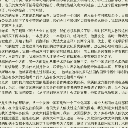
等日记中的错误。在罗马学习期间参加国际会议的意大利语论文，都经过他的修改。
过。老贝的意大利语辅导是我的福分，我由此能融入意大利社会，进入这个国家的学
利语，得不到提高，非常可惜。
要双方的涵养，尤其是老贝的涵养。我曾经是一个烟民，进入新千年时戒烟至今，目
办公室墙上留下了多少苦苦的烟味，它们会让不吸烟的贝特鲁奇多么难受，我就感念
，更谈不上抗议。
语老师，为了翻译《民法大全》的需要，我们必须掌握拉丁语，当时找不到人教我这
他为我买了两本教材。一本是课文，一本是练习。练习做完，他批改之。当时一野猪
定程度后，开始了翻译，我翻译的《民法大全选译》的两个分册、优士丁尼《法学阶
字一句的校对，当然这其间有我们的汉学家朋友纪蔚民的帮助。这么热心地帮助我以
着这样的成果，我和一些留意同学在职称的阶梯上爬升，老贝和纪蔚民在梯下撑着我
名字，只是在近期，我和薛军等人才坚持一定在版权页上要有校对者的名字。
献精神的一个方面，另一方面是他从事学术活动的无酬主义。他在中国搞过那么多的
不主动谈旅游，安排什么就是什么，尽管他在世界各地的旅游经验非常丰富，甚至有
伊斯坦布尔，他就要说他去过那里4次）。他就在这样的罗马法国内国际传播中消耗着
中国占有多大的份额呢？我个人占有多大的份额呢？嗬嗬！
史老师，他向我介绍这方面的最重要的著作并建议我购买。我买的这方面的书现在还
得到，为此，他的导师塞劳的全套著作都带着作者的签名免费进了我的行囊，至今为
的厚厚的（因而也较贵）《从罗马到第三罗马》会议论文集，他知道后气急败坏，说
义是生活上的帮助者。从一个发展中国家刚到一个工业化国家，每个人都面临这样那
口述，在中意法学交往的初期，老贝为多人解决过这方面的困难。我初到意大利是靠
在我长达两年多的第一次意大利居留期间，我有一次回国探亲。为了弥补对家人的负
大利困难重重，要经济担保、要意大利本国人邀请，等等，为此我批评意大利的出入
者的配偶子女都不能入境探访？贝特鲁奇为了爱国，邀请了我的妻儿访问意大利，承