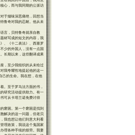
甚至在我回到中国后，我用意
术核心，而与我同期的公派访
前对于烟味深恶痛绝，回想当
贝特鲁奇对我的忍耐。他从未
种语言，贝特鲁奇就亲自教
为题材写成的短文的内容，我
梯》、《十二表法》、西塞罗
及不少的外国人，没有一点国
们。长期以来，这些翻译成果
讲座，至少我组织的从未给过
时对我夸耀性地提起他的这一
自己的生命。我在想，在他
用着。至于罗马法方面的书，
我的研究活动提供助力。有一
此书可从卡塔兰诺免费讨得
样的窘困。第一个窘困是找到
同胞解决的这一问题，但老贝
欠，我也想让他们到意大利看
境管理政策，我说这个鬼国家
担办理各种手续的烦劳。我妻