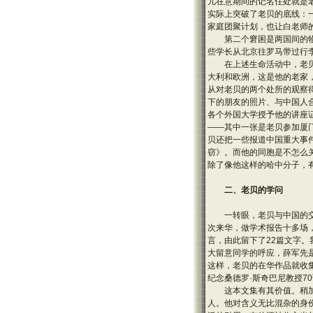
儿在意期间的记名住处就是
实际上突破了老贝的底线：
家庭团聚计划，也让白老师
第二个窘困是两国间的
些学长从北京往罗马带过行
在上述生命活动中，老
大利和欧洲，这是他的老家
从对老贝的两个处所的观察
下的朋友的照片、与中国人
各个外国大学授予他的讲座
——其中一张是老贝参加厦
贝还把一些报道中国重大事
窃》。而他的同胞是不怎么
除了像他这样的哈中分子，
二、老贝的学问
一转眼，老贝与中国的交
次来华，做学术报告十多场
言，由此留下了22篇文字
大留意同学的呼应，薛军先
这样，老贝的在华作品就收
纪念桑德罗·斯奇巴尼教授7
这本文集有其价值。稍
人。他对含义无比混杂的身