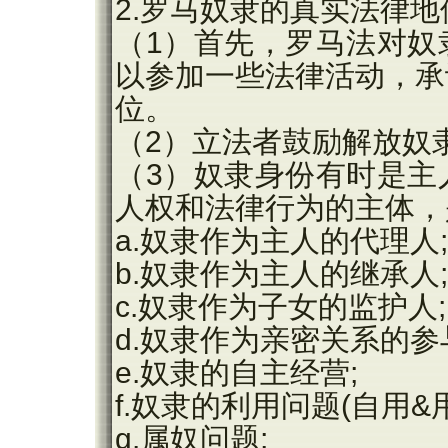
2.罗马奴隶的真实法律地
（1）首先，罗马法对奴
以参加一些法律活动，承
位。
（2）立法者鼓励解放奴隶
（3）奴隶身份有时是主
人权和法律行为的主体，
a.奴隶作为主人的代理人;
b.奴隶作为主人的继承人;
c.奴隶作为子女的监护人;
d.奴隶作为亲密关系的参
e.奴隶的自主经营;
f.奴隶的利用问题(自用&用
g.属奴问题;