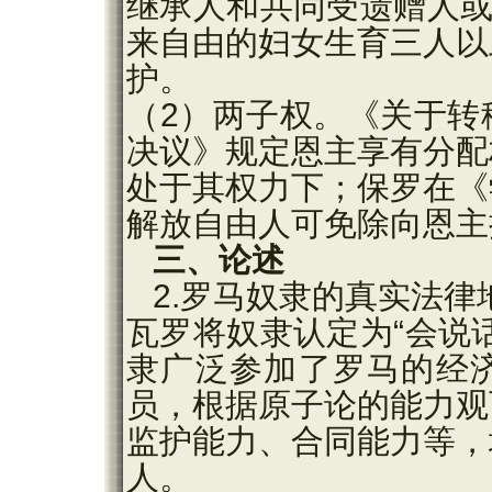
继承人和共同受遗赠人或
来自由的妇女生育三人以
护。
（2）两子权。《关于转
决议》规定恩主享有分配
处于其权力下；保罗在《
解放自由人可免除向恩主
三、论述
2.罗马奴隶的真实法律
瓦罗将奴隶认定为“会说
隶广泛参加了罗马的经
员，根据原子论的能力观
监护能力、合同能力等，
人。