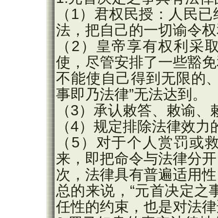
（1）君权民授：人民已
法，把自己的一切谕令权
（2）皇帝享有权利采
使，尽管安排了一些豁免
不能使自己得到无限的、
事即乃法律”无法达到。
（3）承认敕答、敕谕、
（4）规定排除法律效力
（5）对于个人赏罚或
来，即把命令与法律分开
次，法律具有普遍适用性
总的来说，“元首决定之
任性的约束，也是对法律