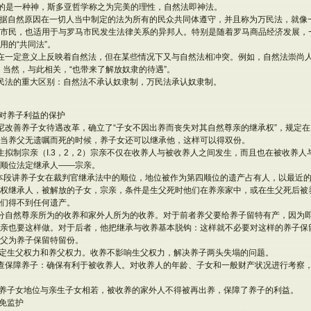
指的是一种神，斯多亚哲学称之为完美的理性，自然法即神法。
根据自然原因在一切人当中制定的法为所有的民众共同体遵守，并且称为万民法，就像
市民，也适用于与罗马市民发生法律关系的异邦人。特别是随着罗马商品经济发展，
用的“共同法”。
在一定意义上反映着自然法，但在某些情况下又与自然法相冲突。例如，自然法崇尚人
，当然，与此相关，“也带来了解放奴隶的待遇”。
民法的重大区别：自然法不承认奴隶制，万民法承认奴隶制。
对养子利益的保护
尼改善养子女待遇改革，确立了“子女不因出养而丧失对其自然尊亲的继承权”，规定在I.3
当养父无遗嘱而死的时候，养子女还可以继承他，这样可以得双份。
生拟制宗亲（I.3，2，2）宗亲不仅在收养人与被收养人之间发生，而且也在被收养
顺位法定继承人——宗亲。
，13本段讲养子女在裁判官继承法中的顺位，地位被作为第四顺位的遗产占有人，以最近
权继承人，被解放的子女，宗亲，条件是生父死时他们在养亲家中，或在生父死后被
们得不到任何遗产。
分自然尊亲所为的收养和家外人所为的收养。对于前者养父要给养子留特有产，因为
亲也要这样做。对于后者，他把继承与收养基本脱钩：这样就不必要对这样的养子保
父为养子保留特留份。
,2中规定生父权力和养父权力。收养不影响生父权力，解决养子两头失塌的问题。
查保障养子：确保有利于被收养人。对收养人的年龄、子女和一般财产状况进行考察
1,8段讲养子女地位与亲生子女相若，被收养的家外人不得被再出养，保障了养子的利益。
免监护