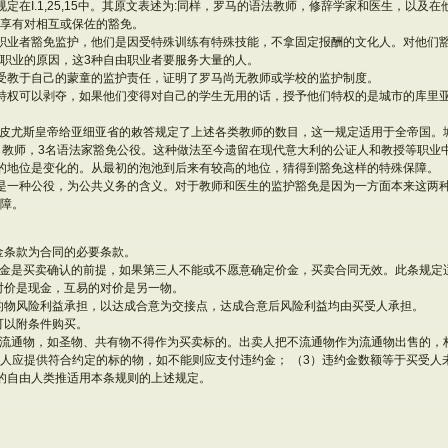
规定在I.1,25,15中。其原文表述为:同样，罗马的语法教师，修辞学家和医生，以及
享有对相互或保佐的豁免。
职业者豁免监护，他们是因受特殊训练有特殊技能，不拿固定报酬的文化人。对他们
职业的原因，这3种自由职业者要服务大量的人。
受教于自己的蒙童的监护责任，证明了罗马尚无教师或学校的监护制度。
特权可以剥夺，如果他们变得对自己的学生无用的话，授予他们特权的是城市的库里
·皮尤斯皇帝给亚细亚省的敕答规定了上述各类教师的数目，这一规定适用于全帝国。
名教师，3名语法家豁免公役。这种做法至今遗留在现代意大利的公证人和教授等职业
的地位是变化的。从最初的泡池到后来有较高的地位，猜得到豁免这样的特殊保障。
是一种公役，为公共义务的含义。对于教师和医生的监护豁免是因为一方面本来这两种
障。
1 价金条款为合同的必要条款。
（1） 价金是买卖确认的前提，如果第三人不能或不愿意确定价金，买卖合同无效。此条规
买卖的对价是现金，互易的对价是另一物。
 买卖标的物风险利益承担，以达成合意为交接点，达成合意后风险利益均由买受人承担。
受人可以附条件购买。
 （1）不流通物，如圣物、共有物不得作为买卖标的。出卖人把不流通物作为流通物出售的，
人应提供符合约定的标的物，如不能则应支付违约金； （3）违约金数额等于买受人
的自由人类推适用本条规则的上述规定。