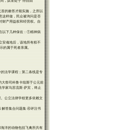
之间，奴隶处于“待自由
。
据元首的敕答才能实施，之所以
愿意这样做，民众被询问是否
对财产用益权和经营权。自
存在以下几种保佐：①精神病
设立安魂地后，该地所有权不
显示的属于死者亲属。
中的法学课程；第二条线是专
的大祭司科鲁卡纽斯于公元前
法学家马苏流斯·萨宾，终止
课。公立法律学校更多依赖文
 解答集合问题集 ④评注书
和海洋的动物包括飞禽所共有