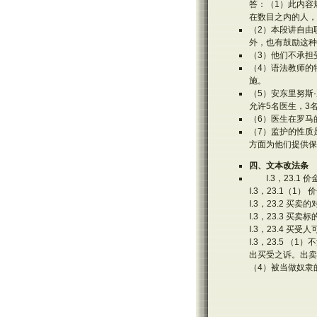
答：（1）此内容
在数目之内的人，
（2）本段讲自由
外，也有鼓励这种
（3）他们不承担
（4）语法教师的
施。
（5）安东里努斯
允许5名医生，3
（6）医生在罗马
（7）监护的性质
方面为他们提供保
四、文本改法条
I.3，23.
I.3，23.1
I.3，23.2 
I.3，23.3
I.3，23.4 买
I.3，23.5
出买受之诉。出卖
（4）被当做奴隶