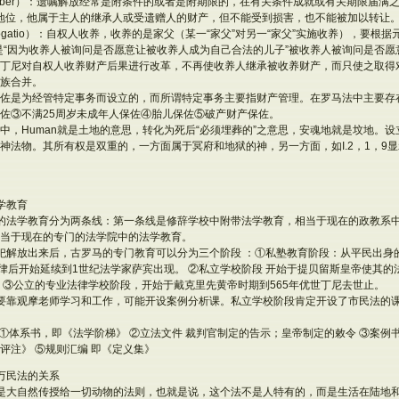
u liber）：遗嘱解放经常是附条件的或者是附期限的，在有关条件成就或有关期限届满
iber）地位，他属于主人的继承人或受遗赠人的财产，但不能受到损害，也不能被加以转让
ogatio）：自权人收养，收养的是家父（某一“家父”对另一“家父”实施收养），要根
atio是“因为收养人被询问是否愿意让被收养人成为自己合法的儿子”被收养人被询问是否
丁尼对自权人收养财产后果进行改革，不再使收养人继承被收养财产，而只使之取得
族合并。
：保佐是为经管特定事务而设立的，而所谓特定事务主要指财产管理。在罗马法中主要
佐③不满25周岁未成年人保佐④胎儿保佐⑤破产财产保佐。
中，Human就是土地的意思，转化为死后“必须埋葬的”之意思，安魂地就是坟地。
神法物。其所有权是双重的，一方面属于冥府和地狱的神，另一方面，如I.2，1，9
学教育
的法学教育分为两条线：第一条线是修辞学校中附带法学教育，相当于现在的政教系
当于现在的专门的法学院中的法学教育。
祀解放出来后，古罗马的专门教育可以分为三个阶段 ：①私塾教育阶段：从平民出身
法律后开始延续到1世纪法学家萨宾出现。 ②私立学校阶段 开始于提贝留斯皇帝使其的
 ③公立的专业法律学校阶段，开始于戴克里先黄帝时期到565年优世丁尼去世止。
要靠观摩老师学习和工作，可能开设案例分析课。私立学校阶段肯定开设了市民法的
：①体系书，即《法学阶梯》 ②立法文件 裁判官制定的告示；皇帝制定的敕令 ③案例书
评注》 ⑤规则汇编 即《定义集》
万民法的关系
是大自然传授给一切动物的法则，也就是说，这个法不是人特有的，而是生活在陆地