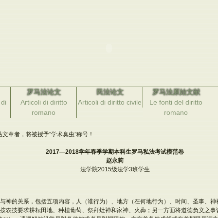
罗马法论文
民法论文
罗马法原始文献
di
Articoli di diritto
Articoli di diritto civile
Le fonti del diritto
romano
romano
文章者，将被授予“学术臭虫”称号！
2017
—
2018
学年春季学期本科生罗马私法考试模范卷
赵永莉
法学院2015级法学3班学生
与神的关系，包括五项内容，人（谁行为）、地方（在何地行为）、时间、圣事、神
按农技要求耕耘田地、种植葡萄、祭拜灶神和家神、火葬；另一方面将道德负义之事