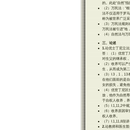
的。此处“自然”
（2）万民法：“
法不仅适用于罗马
称为被世界广泛采
（3）万民法规则
万民法被引进”地
（4）自然法与万
三、论述
1.
论优士丁尼立法
答：（1）优世丁
对生父的继承权，
（2）收养可以产
生，从而成为第二
（3）I.3，1
在他们面前的是自
女的损失，避免他
（4）优世丁尼区
放，他作为自然尊
于自权人收养，养
（5）I.1,11
（6）收养原因审
权人收养。
（7）I.1,1
2.
论教师和医生豁