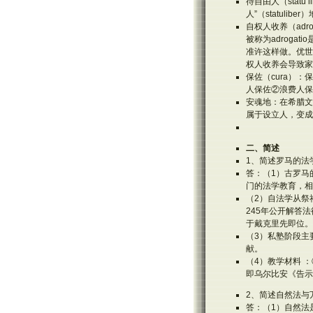
待自由人（stat
人”（statul
自权人收养（adr
被称为adrog
准许这样做。优世
权人收养会导致家
保佐（cura）
人保佐②浪费人保
安魂地：在希腊文
属于设立人，变成
二、简述
1、简述罗马的法
答：（1）古罗马
门的法学教育，相
（2）自法学从祭
245年公开解答
于戴克里先即位。
（3）私塾阶段主
献。
（4）教学材料 
即乌尔比安《告示
2、简述自然法与
答：（1）自然法