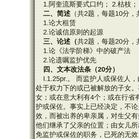
1.阿奎流斯要式口约； 2.枯枝；
二、简述
（共2题，每题10分，
1.论大租赁
2.论诚信原则的起源
三、论述（
共2题，每题20分，
1.论《法学阶梯》中的破产法
2.论遗嘱监护优先
四、文本改法条（
20
分）
I.1.25pr.。 而监护人或
处于权力下的或已被解放的子女。
女；或在意大利有4个；或在行省
护或保佐。事实上已经决定，不论
效，而被出养的卑亲属，对生父有
他们继承了父亲的位置；由女儿所
免监护或保佐的职务，已死的无效