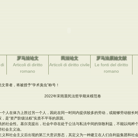
罗马法论文
民法论文
罗马法原始文献
di
Articoli di diritto
Articoli di diritto civile
Le fonti del diritto
romano
romano
文章者，将被授予“学术臭虫”称号！
2022年宋雨晨民法哲学期末模范卷
别是一个人在体力上胜过另一个人，因此在同一时间内提供较多的劳动，或能够劳动较长
，是“资产阶级法权”实质不平等的原因。
指私法的社会性。基尔克提出，社会中存在处于公法与私法中间的弥散利益，不能以纯粹
些社会主义油。
自由主义和社会主义后出现的第三大意识形态，其定义为一种建立在人们自利益集团和社