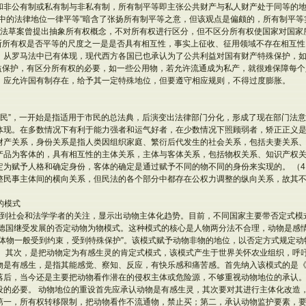
和非公有制或私有制与非私有制，所有制平等即主张公共财产与私人财产处于同等的
动中的法律地位一律平等”暗含了张扬所有制平等之意，但该观点是偏颇的，所有制平等
权法草案曾提出抽象所有权概念，不对所有权进行区分，但不区分所有权使国家对国家
断所有权是否平等的尺度之一是是否具有相互性，事实上征收、征用领域不存在相互性
。从罗马法中已有体现，现代西方各国已也承认为了公共利益对国有财产特殊保护，
利益保护，有区分所有权的必要，如一些公用物，若允许流通成为私产，就很难保障每个
，应允许国有制存在，给予其一定特殊地位，但要遵守相应规则，不得过度膨胀。
“市民”，一开始是指适用于市民的总法典，后演变出法律部门分化，形成了现在部门法意
体现。在多数情况下有利于能力强者和运气好者，在少数情况下照顾弱者，矫正正义是
财产关系，身份关系是指人类因组织家庭、繁衍后代发生的社会关系，包括夫妻关系
产品为客体的，具有相互性的主体关系，主体与客体关系，包括物权关系、知识产权关
定为赋予人格和确定身份，客体的确定是通过赋予不同的物不同的身份来实现的。 （
整民事主体间的横向关系，但民法的各个部分中都存在公权力调整的纵向关系，故其
的模式
受到社会和法学学者的关注，显示出动物主体化趋势。目前，不同国家主要带否定式模
，德国继受发展的否定动物为物模式。这种模式的核心是人物两分法不合理，动物是感
无体物一般受到约束，受到特殊保护”。该模式赋予动物非物的地位，以否定方式规定
。 其次，是把动物定为有感生灵的肯定式模式，该模式产生于世界关怀农业组织，呼
物是有感生，是指其能感觉、察知、反应，有快乐感和痛苦感。首先纳入该模式的是《
落后，当今还是主要把动物看作潜在的侵权主体或危险源，不够重视动物地位的承认
设的必要。 动物地位的重设首先应承认动物是有感生灵，其次要对其进行主体化改造
第一，所有权转移限制，把动物看作不流通物，禁止买；第二，承认动物监护要素，