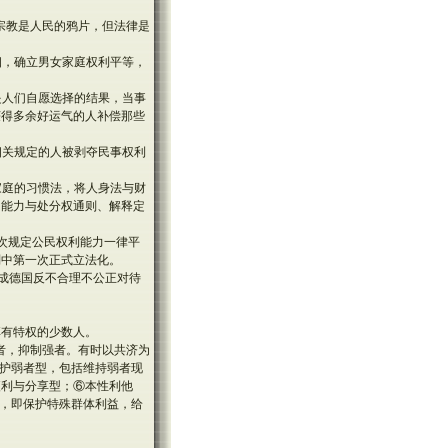
。
道宗教是人民的鸦片，但法律是
姻，确立男女家庭权利平等，
是人们自愿选择的结果，当事
获得多余好运气的人补偿那些
相关规定的人被剥夺民事权利
家庭的习惯法，将人身法与财
、能力与处分权通则、解释定
一次规定公民权利能力一律平
则中第一次正式立法化。
构成德国反不合理不公正对待
享有特权的少数人。
者，抑制强者。有时以共济为
保护弱者型，包括维持弱者现
便利与分享型；⑥本性利他
则，即保护特殊群体利益，给