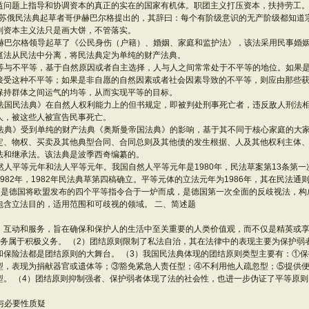
益问题上指导和协调资本的真正的实在的国家有机体。职团主义打压资本，扶持劳工
22年苏俄民法典起草者哥伊赫巴尔格提出的，其辞曰：每个有阶级意识的无产阶级都知
判资本主义法只是画大饼，不管落实。
哥伊赫巴尔格领导起草了《公民身伤（户籍）、婚姻、家庭和监护法》，该法采用民事婚
庭法从民法中分离，将民法典定为单纯的财产法典。
述平等与不平等，基于自然原因或者自主选择，人与人之间常常处于不平等的地位。如果
接受这种不平等；如果是非自愿的自然因素或者社会因素导致的不平等，则应由那些
保持群体之间运气的均等，从而实现平等的目标。
是《法国民法典》在自然人权利能力上的但书规定，即被判处刑事死亡者，违反敌人刑法
人，被这些人被宣告民事死亡。
财产法典》受到单纯的财产法典《奥斯曼帝国法典》的影响，基于其不同于核心家庭的大
定、物权、买卖及其他典型合同、合同总则及其他债的发生根据、人及其他权利主体
法和继承法。该法典是波季西奇编纂的。
自然人平等元年和法人平等元年。我国自然人平等元年是1980年，民法草案第13条第
982年，1982年民法典草第四稿确立。平等元体的立法元年为1986年，其在民法通
遇法》是德国将欧盟发布的四个平等指令合于一炉而成，是德国第一次全面的反歧视法，
包含立法目的，适用范围和可歧视的领域。 二、简述题
、互动和服务，旨在确保和保护人的生活中至关重要的人类价值观，而不仅是精英或
义务属于积极义务。 （2）团结原则限制了私法自治，其在法律中的表现主要为保护弱
和保险法都是团结原则的大舞台。 （3）我国民法典体现的团结原则类型主要有：①
型，表现为捐献器官或遗体等；③豁免紧急人责任型；④不利用他人疏忽型；⑤提供
型。 （4）团结原则抑制强者、保护弱者体现了法的社会性，也进一步伪证了平等原
性与必要性质疑