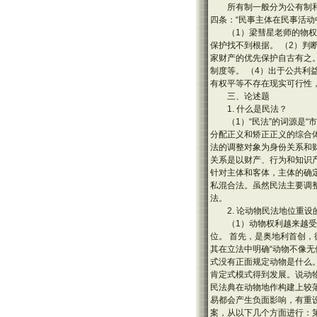
所有制一般分为公有制
四条：“民事主体在民事活
（1）梁彗星老师的物
保护找不到根据。 （2）判
家财产的优先保护自古有之
制度等。 （4）出于公共
有权平等不存在现实可行性
三、论述题
1. 什么是民法？
（1）“民法”的词源是
分配正义和矫正正义的综合
法的调整对象为身份关系和
关系是以财产、行为和知识
针对主体和客体，主体的确
私混合法。虽然民法主要调
法。
2. 论动物民法地位重设
（1）动物权利越来越
位。 首先，是奥地利首创
其在立法中明确“动物不像
式没有正面规定动物是什么
肯定式模式得到发展。说动
民法典在动物地作构建上较
易都会产生负面影响，有重
案，从以下几个方面进行：