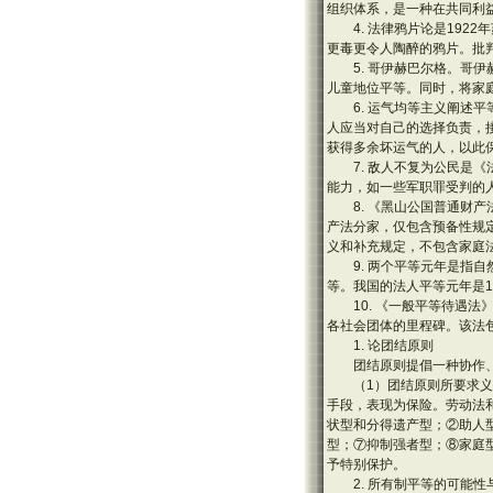
组织体系，是一种在共同利
4. 法律鸦片论是19
更毒更令人陶醉的鸦片。批
5. 哥伊赫巴尔格。
儿童地位平等。同时，将家
6. 运气均等主义阐
人应当对自己的选择负责，
获得多余坏运气的人，以此
7. 敌人不复为公民
能力，如一些军职罪受判的
8. 《黑山公国普通
产法分家，仅包含预备性规
义和补充规定，不包含家庭
9. 两个平等元年是指
等。我国的法人平等元年是1
10. 《一般平等待
各社会团体的里程碑。该法
1. 论团结原则
团结原则提倡一种协作
（1）团结原则所要求
手段，表现为保险。劳动法
状型和分得遗产型；②助人
型；⑦抑制强者型；⑧家庭
予特别保护。
2. 所有制平等的可能