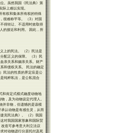
地位。虽然我国《民法典》第
实际上难以实现。
所有权和集体所有权的特殊
，很难称平等。 （3）对国
如不得转让、不适用时效取得
人的接近和利用。 因此，所
义上的民法。 （2）民法是
分配正义的保障。 （3）民
、血亲关系和姻亲关系。财产
系和债权关系。 民法的确定
4）民法的性质的界定应是公
不是纯粹私法，是公私混合
式和肯定式模式确度动物地
情物，及为动物设定代理人。
动物并非物，但遗憾的是该模
吁承认动物是有感生灵，从而
捷克民法典》。 （2）我国
。这对我国国家形象和国际贸
，改造可参考意大利立法议
要求对动物进行分居托付及死