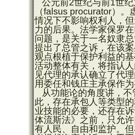
公元前2世纪与前1世
（falsus procura
情况下不影响权利人，但
力的后果。法学家保罗在D
问题，是关于一名奴隶总
提出了总管之诉，在该案
观点根植于保护利益的基
活动整体有关，将指认人
见代理的承认确立了代理
用委任和钱庄主承保作为
从功能论的角度讲，不
此，存在承包人等类型的
业技能的必要，还存在诉
体流斯法》之前，只允许
有人民、自由和监护。但