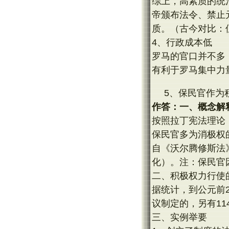
综上，高素质的统
帝颁布法令、禁止
质。（古今对比：
4、行政成本低
罗马的官口并不多
有利于罗马集中力
5、保民官作为
作答：一、概念解
按照拉丁宪法理论
保民官多为消极权
自《沃尔腾修斯法
化）。注：保民官
二、积极权力行使
据统计，到公元前2
议制定的，另有1
三、实例举要