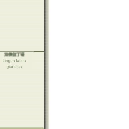
法律拉丁语
Lingua latina
giuridica