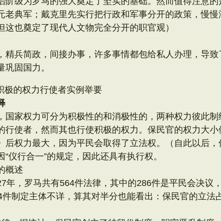
治阶级为罗马的强大奠定了坚实的基础。然而值得注意的
元老典军；戴克里先实行把行政和军事分开的政策，慢慢
但这也奠定了现代人文物完全分开的职官观）
，精兵简政，间接办事，许多事情都包给私人办理，导致
量巩固国力。
积极的权力行使者实例举要
释
，国家权力可分为积极性的和消极性的，两种权力彼此制
的行使者，然而其也行使积极的权力。保民官的权力大小
》后权力最大，因为平民会取得了立法权。（自此以后，
因“仪行合一”的规定，因此还具有执行权。
的概述
7年，罗马共有564件法律，其中的286件是平民会决议，
14件制定主体不详，算其对半分也能看出：保民官的立法