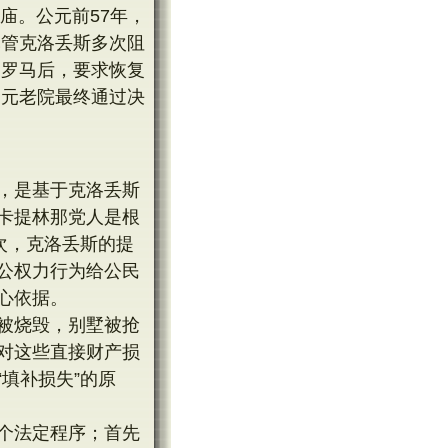
庙。公元前57年，
尽管克洛丢斯多次阻
回罗马后，要求恢复
，元老院最终通过决
，是基于克洛丢斯
卡提林那党人是根
次，克洛丢斯的提
公权力行为给公民
心依据。
被烧毁，别墅被抢
对这些直接财产损
填补损失”的原
个法定程序；首先