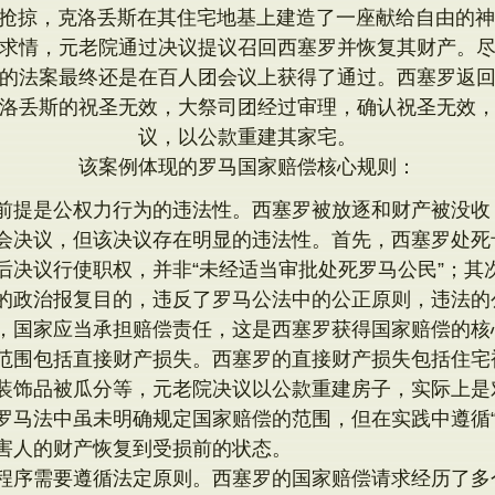
抢掠，克洛丢斯在其住宅地基上建造了一座献给自由的神
求情，元老院通过决议提议召回西塞罗并恢复其财产。
的法案最终还是在百人团会议上获得了通过。西塞罗返
洛丢斯的祝圣无效，大祭司团经过审理，确认祝圣无效
议，以公款重建其家宅。
该案例体现的罗马国家赔偿核心规则：
前提是公权力行为的违法性。西塞罗被放逐和财产被没收
会决议，但该决议存在明显的违法性。首先，西塞罗处死
后决议行使职权，并非“未经适当审批处死罗马公民”；其
的政治报复目的，违反了罗马公法中的公正原则，违法的
，国家应当承担赔偿责任，这是西塞罗获得国家赔偿的核
范围包括直接财产损失。西塞罗的直接财产损失包括住宅
装饰品被瓜分等，元老院决议以公款重建房子，实际上是
罗马法中虽未明确规定国家赔偿的范围，但在实践中遵循“
害人的财产恢复到受损前的状态。
程序需要遵循法定原则。西塞罗的国家赔偿请求经历了多