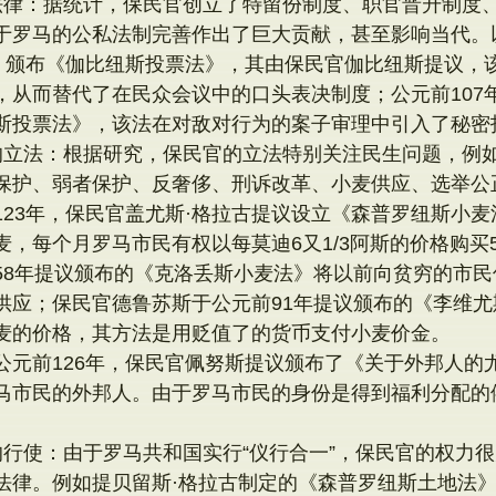
法律：据统计，保民官创立了特留份制度、职官晋升制度
于罗马的公私法制完善作出了巨大贡献，甚至影响当代。
年，颁布《伽比纽斯投票法》，其由保民官伽比纽斯提议，
，从而替代了在民众会议中的口头表决制度；公元前107
斯投票法》，该法在对敌对行为的案子审理中引入了秘密
的立法：根据研究，保民官的立法特别关注民生问题，例
保护、弱者保护、反奢侈、刑诉改革、小麦供应、选举公
123年，保民官盖尤斯·格拉古提议设立《森普罗纽斯小
麦，每个月罗马市民有权以每莫迪6又1/3阿斯的价格购买
58年提议颁布的《克洛丢斯小麦法》将以前向贫穷的市
供应；保民官德鲁苏斯于公元前91年提议颁布的《李维
麦的价格，其方法是用贬值了的货币支付小麦价金。
公元前126年，保民官佩努斯提议颁布了《关于外邦人的
马市民的外邦人。由于罗马市民的身份是得到福利分配的
的行使：由于罗马共和国实行“仪行合一”，保民官的权力
法律。例如提贝留斯·格拉古制定的《森普罗纽斯土地法