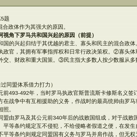
5题
混合政体作为其强大的原因。
阿视角下罗马共和国兴起的原因（前提）
和国的兴起归结于其优越的君主、寡头和民主的混合政体
执政官，其拥有军事指挥权和日常行政决策权。②寡头体
外交、财政和重大国策。③民主指大多数人按少数服从多
通过同盟体系借力打力）
前493-492年，当时罗马执政官斯普流斯卡修斯名义
方在战争中有互相援助的义务，作战时的最高统帅由罗马
相照。
同盟由罗马及其公元前340年后的战败国组成，对于战败
。平等条约规定互不侵犯，不给侵略者假道之便，在发生
不平等条约则规定同盟国有义务与罗马并肩作战，但无权