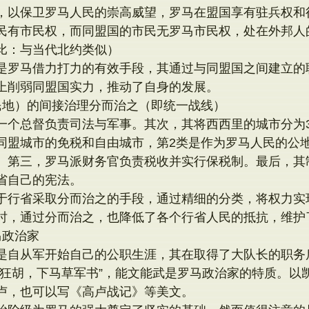
，以保卫罗马人民的崇高威望，罗马在盟国享有驻兵权和
民有市民权，而同盟国的市民无罗马市民权，处在外邦人
比：与当代北约类似）
是罗马借力打力的有效手段，其通过与同盟国之间建立的
上削弱同盟国实力，推动了自身的发展。
民地）的间接治理分而治之（即统一战线）
一个总督负责司法与军事。其次，其将西西里的城市分为
同盟城市的免税和自由城市，第2类是作为罗马人民的公
。第三，罗马派财务官负责税收并实行保税制。最后，其
省自己的宪法。
于行省采取分而治之的手段，通过精细的分类，将权力实
时，通过分而治之，也降低了各个行省人民的抵抗，维护
马政治家
是自从军开始自己的公职生涯，其在取得了大队长的职务
击狂胡，下马草军书”，能文能武是罗马政治家的特质。以
卢，也可以写《高卢战记》等美文。