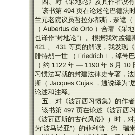
四、对《采地论》及其作者没有
该书第 494 页在论述伦巴德
兰元老院议员哲拉尔都斯 . 奈遮（ Ger
（ Aubertus de Orto ）合著《采地论》
也译作“封地论”）。根据我对孟德斯鸠
421 、 431 等页的解读，我
腓特烈一世 （ Friedrich I ，绰
（ 约 1122 年 — 1190 年 
习惯法写就的封建法律史专著，法
斯（ Jacques Cujas ，通说译为
论述和注释。
五、对《波瓦西习惯集》的作者
该书第 497 页在论述《波瓦
《波瓦西斯的古代风俗》）时，对其作
为“波马诺亚”）的菲利普 . 德 . 瑞米（ Ph