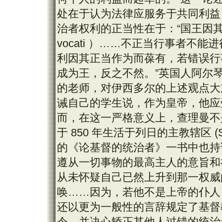
处在于认为法律应服务于共同利益
治者权利的正当性在于：“国王因其统治取
vocati ）……不正当行事者不能进行统
利因其正当作为而葆有，若错误行
成为王，反之不然。”英国人阿尔琴（ Al
的老师，对伊西多尔的上述观点大
诫自己的学生说，作为皇帝，他应
而，在这一严格意义上，查理曼不是不受法
于 850 年生活于列日的主教辖区 (Se
的《论基督的统治者》一书中也持
遵从一切事物的最高主人的意旨和
从未怀疑自己已然上升到那一权威
唤……因为，若他不是上帝的仆人
还以更为一般性的言辞规定了基督
令，并决心矫正其他人过错的统治