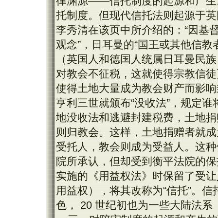
律渊源——信托制度的起源和产生
托制度。但现代信托法则起源于英国衡
李秀清在该页中所介绍的：“因基督
观念”，日耳曼的“国王或其他信教者
（英国人和德国人统属日耳曼民族
对教会不征税，这就使得宗教信徒
使得土地大量成为教会财产而影响封
亨利三世就颁布“没收法”，规定
地没收法和逃避封建税费，土地捐
则归教会。这样，土地捐赠者就成
受托人，教会则成为受益人。这种
院所承认，但却受到衡平法院的保护
实施的《用益权法》时保留了受让
用益权），将其改称为“信托”。信
色， 20 世纪初也为一些大陆法