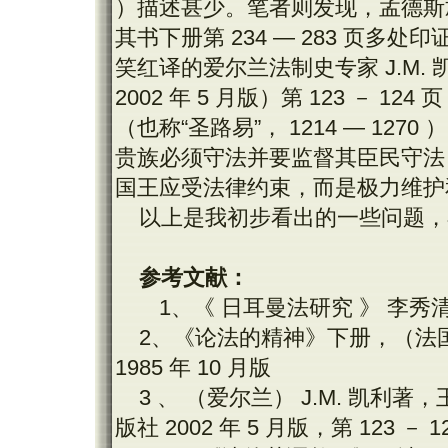
）描述甚少。笔者则发现，孟德斯
其书下册第 234 — 283 页多
笑红译的爱尔兰法制史专家 J.M
2002 年 5 月版）第 123 － 
（也称“圣路易”， 1214 — 12
贵族必须守法并要监督其臣民守法
国王应受法律约束，而是极力维护
以上是我初步看出的一些问题，
参考文献：
1、《 日耳曼法研究 》 李秀清著 
2、《论法的精神》下册，（法
1985 年 10 月版
3 、 （爱尔兰） J.M. 凯
版社 2002 年 5 月版，第 123 － 1