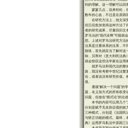
到的理解。这一理解可以回
寥寥几点，说来轻松，
数年的心血，不过是在原因
在研究方法上，拙文深受
但日后愈加觉得这种方法了
者的研究成果，尽量回归文
罗马法的“现代诠释”可能就
想。上述对罗马法研究方法
法系是注重体系的法系，不
脉络，首先就应当了解对这
响，贝蒂对《意大利民法典
就会惊叹这些法学家在运用
就罗马法和现代法的整
路，我没有考察中世纪法繁
论，或者说没有研究价值。
值。
遵循“解决一个问题”
题，名义加方式的所有权变
问题，但放在“模式论”的论
本书的内容可以用几个
分别是赋予无名协议债的效
三种模式，分别是《法国民
与矫正功能的模式。最终，
典》运用罗马私法中原因三