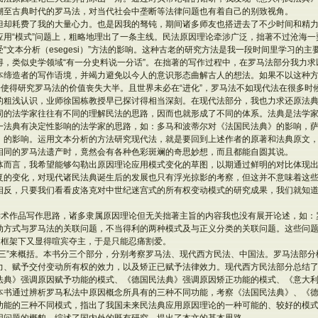
溯至古典时代的罗马法，对当代社会中垄断等法律问题也有着自己的别致视角。
但却耗费了我的大量心力。也是因我的驽钝，期间诸多师友也搭进去了不少时间和精
应用“模式”问题上，粗略地理出了一条主线。民法原因理论牵涉广泛，拙著不过沧海一
“文本分析（esegesi）”方法的影响。这种古老的研究方法是我一段时间里学习的
得，类似史学领域“有一分史料说一分话”。在拙著的写作过程中，在罗马法部分我力
本缔造者的写作语境，并竭力避免以今人的意识形态曲解古人的想法。如果不以这种
会使得研究罗马法的价值丧失大半。且世界未必在“进化”，罗马法不如现代法在很多时
的粗浅认识，业师徐国栋教授早已探讨得相当深刻。在现代法部分，我也力求还原法
同的法学家往往有不同的理解民法的思路，因而也就形成了不同的体系。法典是法学
一法典有决定性影响的法学家的思路，如：多马和波蒂尔对《法国民法典》的影响，
》的影响。运用文本分析的方法研究现代法，就是要回到上述作者的原著和法典原文
相同的罗马法遗产时，竟然会有各种色彩斑斓的奇思妙想，而且都能自圆其说。
体而言，我希望能够勾勒出原因理论应用模式变化的草图，以期通过鲜明的对比体现
复的变化，对现代诸民法典诞生后的发展也只有浮光掠影的考察，但这并不意味着这
相反，只要我们看看皮洛克对中世纪迷宫式的所有权变动模式的研究成果，我们就知
的学术作品写作思路，诸多隶属原因理论但无关拙著主旨的内容我也没有展开论述，如
动方式与罗马法的关联问题，不当得利的两种模式及与正义分类的关联问题。这些问
述框架下又显得喧宾夺主，于是只能忍痛割爱。
“三”来概括。本书分三个部分，分别考察罗马法、现代西方民法、中国法。罗马法部
力、赋予交付变动所有权的效力，以及矫正已赋予法律效力。现代西方民法部分总结
法典》强调原因赋予功能的模式、《德国民法典》强调原因矫正功能的模式、《意大
本书通过辨析罗马私法中原因概念所具有的三种不同功能，考察《法国民法典》、《
功能的三种不同模式，指出了我国未来民法典应用原因理论的一种可能的、较好的模