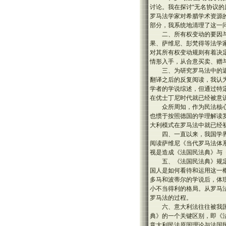
讨论。我在探讨“无名协议
罗马法学家对希腊学术资源的
部分，我系统地清理了这一
二、所有权变动的要因
果、萨维尼、彭梵得等法学
对其所有权变动规则有着决
情形入手，从合意买卖、赠
三、为研究罗马法中的返
翻译之后的反复阅读，我认
学者的学说综述，但通过特
在优士丁尼时代就已经被意
众所周知，作为民法核
也惯于按照德国的学理解读罗
大利模式在罗马法中就已经
四、一直以来，我国学
阅读萨维尼《当代罗马法体
视是造成《法国民法典》与
五、《法国民法典》规
国人是如何看待和运用这一
多马和波蒂尔的学说后，体
小不当得利的格局。从罗马
罗马法的过程。
六、意大利法往往被我
典》的一个关键区别，即《
意大利民法原因理论与法国