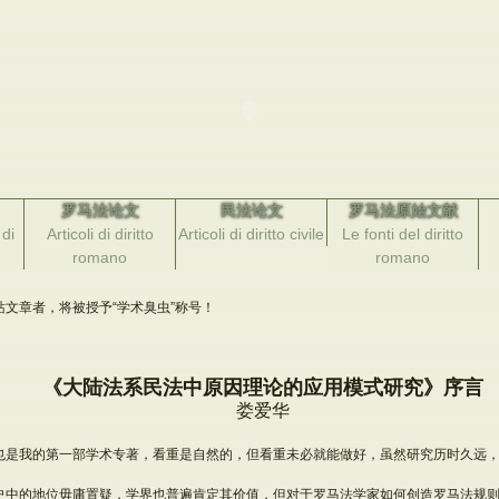
罗马法论文
民法论文
罗马法原始文献
di
Articoli di diritto
Articoli di diritto civile
Le fonti del diritto
romano
romano
文章者，将被授予“学术臭虫”称号！
《大陆法系民法中原因理论的应用模式研究》序言
娄爱华
也是我的第一部学术专著，看重是自然的，但看重未必就能做好，虽然研究历时久远
史中的地位毋庸置疑，学界也普遍肯定其价值，但对于罗马法学家如何创造罗马法规