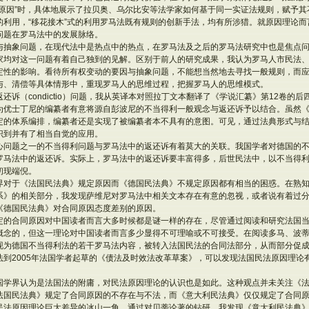
的原因”时，具体地展示了拉贝奥、乌尔比安等法学家如何基于同一实证法规则，赋予
利用，“移花接木”式的利用罗马法既有规则的创新手法，均有所涉猎。就原因理论而言
问题在罗马法中的发展脉络。
与抽象问题，在现代法中是热点中的热点，在罗马法及之后的罗马法研究中也是焦点问
家均对这一问题有着自己独到的见解。区别于前人的研究成果，我认为罗马人市民法
定性的影响。看待所有权变动的要因与抽象问题，不能想当然地去寻找一般规则，而
与、清偿等具体情形中，重现罗马人的思维过程，把握罗马人的思维模式。
还诉（condictio）问题，我从英译本对照拉丁文本翻译了《学说汇纂》第12卷的后
为优士丁尼的编纂者有意将源自彭波尼的不当得利一般观念与返还诉予以结合。虽然
定的体系编排，编纂者还是实现了被编纂者本不具有的意图。可见，通过法典形式与
识到并有了相当自觉的应用。
心问题之一的不当得利问题与罗马法中的返还诉有着莫大的关联。我国学者对德国的
马法中的返还诉。实际上，罗马法中的返还诉要丰富得多，后世民法中，以不当得利“辅
初现端倪。
界对于《法国民法典》规定原因而《德国民法典》不规定原因都有相当的困惑。在熟
系》的相关部分，我发现萨维尼对罗马法中相关文本存在有意的忽视，或者说有着过
《德国民法典》对合同原因态度差别的原因。
定的合同原因对中国读者而言大多时候都是谜一样的存在，尽管通过阅读和研究法国
概念的，但这一理论对中国读者而言多少显得不可理喻或不可接受。在阅读多马、波
现为德国不当得利法的若干罗马法内容，被转入法国民法的合同法部分，从而部分促
法到2005年法国学者起草的《债法及时效法改革草案》，可以发现法国民法原因理论
国学界认为是法国法的附庸，对民法原因理论的认识也是如此。这种观点并未关注《
法国民法典》规定了合同原因的不存在与不法，而《意大利民法典》仅仅规定了合同
民法原因理论巨大差异的冰山一角。通过对贝蒂论著的钻研，我发现《意大利民法典