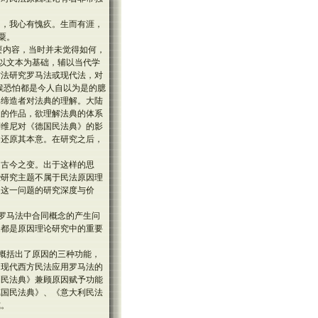
力，我心有愧疚。生而有涯，
粟。
主要内容，当时并未觉得如何，
求以文本为基础，辅以当代学
方法研究罗马法或现代法，对
候恐怕都是今人自以为是的臆
典缔造者对法典的理解。大陆
家的作品，欲理解法典的体系
萨维尼对《德国民法典》的影
，还原其本意。在研究之后，
出古今之变。出于这样的思
些研究主题不属于民法原因理
道这一问题的研究深度与价
：罗马法中合同概念的产生问
题都是原因理论研究中的重要
分概括出了原因的三种功能，
了现代西方民法应用罗马法的
利民法典》兼顾原因赋予功能
德国民法典》、《意大利民法
式。