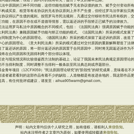
因问题的概貌，综述了国内外的既有研究，提出了本文的基本思路。
私法中原因的三种不同功能，这些功能包括赋予无名协议债的效力、赋予交付变动所
不构成买卖、租赁等有名协议的无名协议原则上并不产生债，但经过罗马法学家拉贝
名协议得以产生债的规则。按照罗马市民法规则，凡通过交付移转市民法所有权的，
正功能，在原因不存在或不道德等情形，需以返还诉的手段矫正已赋予的法律效力。
民法运用罗马私法中原因概念的不同模式，包括：《法国民法典》强调原因赋予功能
大利民法典》兼顾原因赋予功能与矫正功能的模式。《法国民法典》所采的模式发展
合同制度为中心的原因理论。《德国民法典》所采的模式保留了返还诉的原因，改造
中心的原因理论。《意大利民法典》所采的模式通过对交付原因的重新解释塑造了法
造了返还诉的原因，将一部分返还诉的原因置于合同原因中，同时将无因返还诉作为
最终在合同原因和无因得利两个部分得以体现。
历史与现实情况和比较借鉴西方法制的基础上，论证了我国未来民法典规定原因理论
的不当得利制度，同时调整不当得利一般条款至民法典总则或序题部分。
金青年项目（12CFX059）“民法原因理论研究”的“阶段性”的研究成果，意味着在
信读者诸君看到的这部作品有着不少的缺陷，人造物都是有改进余地的，我这部作品
有任何批评或建议，请发至：aihua905warm@gmail.com。
声明：站内文章均仅供个人研究之用，如有侵权，请权利人
来信告知
。
站内未注明作者之文章均为原创，如要使用或转载请
来信告知
。