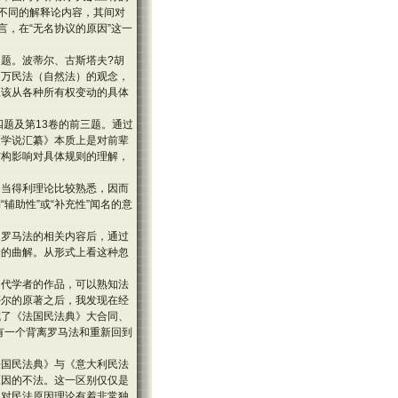
其不同的解释论内容，其间对
，在“无名协议的原因”这一
题。波蒂尔、古斯塔夫?胡
、万民法（自然法）的观念，
应该从各种所有权变动的具体
四题及第13卷的前三题。通过
《学说汇纂》本质上是对前辈
结构影响对具体规则的理解，
不当得利理论比较熟悉，因而
助性”或“补充性”闻名的意
知罗马法的相关内容后，通过
分的曲解。从形式上看这种忽
当代学者的作品，可以熟知法
蒂尔的原著之后，我发现在经
成了《法国民法典》大合同、
有一个背离罗马法和重新回到
法国民法典》与《意大利民法
原因的不法。这一区别仅仅是
》对民法原因理论有着非常独