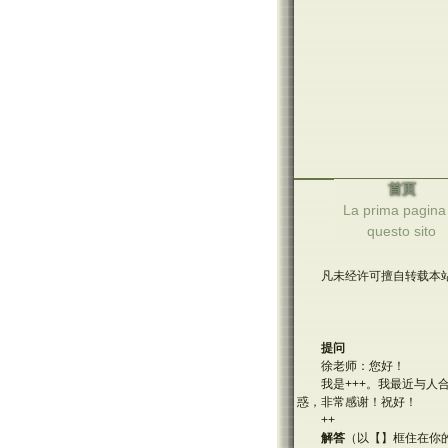
首页
La prima pagina 
questo sito
凡未经许可擅自转载本站
提问
徐老师：您好！
我是
+++
。我最近与人
惑，非常感谢！祝好！
++
解答
（以【】框住在你