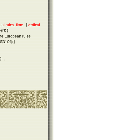
ual rules.
time
【
vertical
作者】
 the European rules
第
310
号】
】。