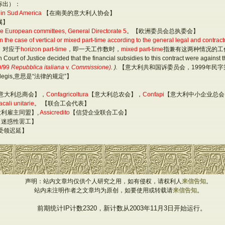
标出）：
i in Sud America
【在南美的意大利人协会】
属】
e European committees, General Directorate 5
。【欧洲委员会总执委会】
 the case of vertical or mixed part-time according to the general legal and contract
，对应于
horizon part-time
，即一天工作数时，
mixed part-time
指兼有这两种情况的工
Court of Justice decided that the financial subsidies to this contract were against
0/99
Repubblica italiana
v.
Commissione)
.
).
【意大利共和国诉委员会，
1999
年民字
legis,
意思是“法律的规定”】
意大利总商会】，
Confagricoltura
【意大利总农会】，
Confapi
【意大利中小企业总会
cali unitarie
。 【联合工会代表】
大利雇主同盟】
,
Assicredito
【信贷企业联合工会】
【迷惑性罢工】
受领迟延】
声明：站内文章均仅供个人研究之用，如有侵权，请权利人
来信告知
。
站内未注明作者之文章均为原创，如要使用或转载请
来信告知
。
前期统计IP计数2320，新计数从2003年11月3日开始运行。