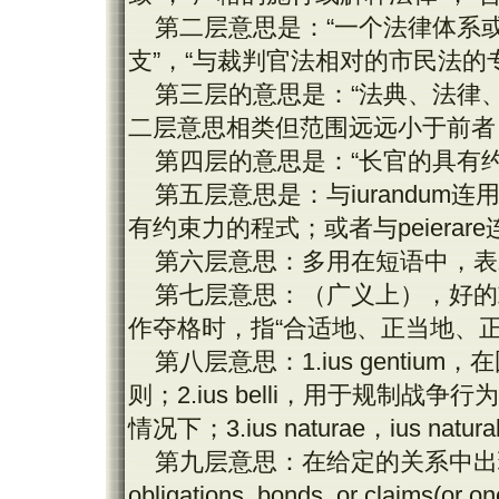
第二层意思是：“一个法律体系
支”，“与裁判官法相对的市民法的
第三层的意思是：“法典、法律
二层意思相类但范围远远小于前者
第四层的意思是：“长官的具有
第五层意思是：与
iurandum
连
有约束力的程式；或者与
peierare
第六层意思：多用在短语中，表
第七层意思：（广义上），好的
作夺格时，指“合适地、正当地、
第八层意思：
1.ius gentium
，在
则；
2.ius belli
，用于规制战争行为
情况下；
3.ius naturae
，
ius natura
第九层意思：在给定的关系中出
obligations, bonds, or claims(or on