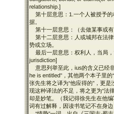
relationship.]
第十层意思：
1.
一个人被授予的
据。
第十一层意思：（去做某事或有
第十二层意思：人或城邦在法律
势或立场。
最后一层意思：权利人，当局，
jurisdiction]
意思列举至此，
ius
的含义已经
he is entitled
”，其他两个本子里的
张先生将之译为“他应得的”，更是
现这种译法的不足，将之更为“法律
却是妙笔。（我记得徐先生在他编
词有过解释，因读书笔记不在身边
“情势”一词，出自《三国志·蜀