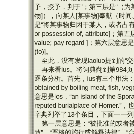
予，授予，判于”；第三层是“（
物
]
），向某人
[
某事物
]
奉献（时间
是“将某事物归因于某人，或者占有
or possession of, attribute]
；第五
value; pay regard ]
；第六层意思是
(to)]
。
至此，没有发现
laoluo
提到的“
再来看
ius
。将词典翻到第
984
页
逐条分析。首先，
ius
有三个用法：
obtained by boiling meat, fish, veg
意思是
Ios
，“
an island of the Spor
reputed burialplace of Homer.
”，
字典列举了
13
个条目，下面一一列
第一层意思是：“被批准的或者被
致”，“严格的施行或解释法律”，“