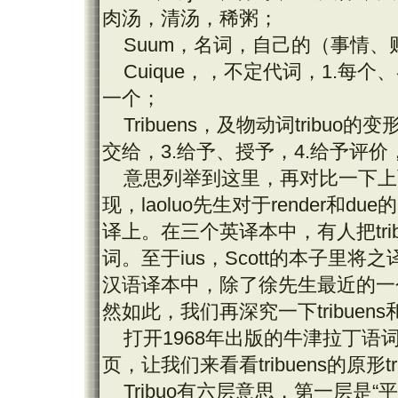
肉汤，清汤，稀粥；
Suum
，名词，自己的（事情、
Cuique
，，不定代词，
1.
每个、
一个；
Tribuens
，及物动词
tribuo
的变
交给，
3.
给予、授予，
4.
给予评价
意思列举到这里，再对比一下上
现，
laoluo
先生对于
render
和
due
的
译上。在三个英译本中，有人把
tr
词。至于
ius
，
Scott
的本子里将之
汉语译本中，除了徐先生最近的一
然如此，我们再深究一下
tribuens
打开
1968
年出版的牛津拉丁语
页，让我们来看看
tribuens
的原形
t
Tribuo
有六层意思，第一层是“平