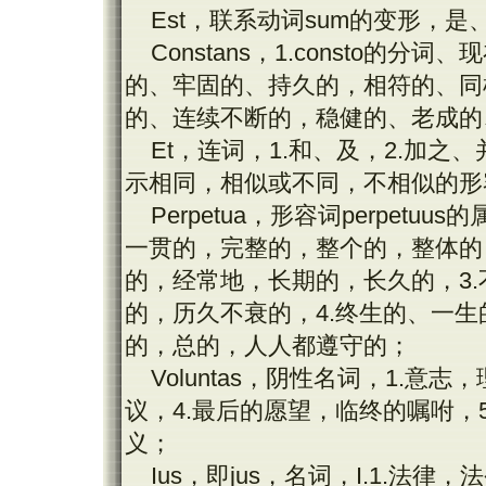
Est
，联系动词
sum
的变形，是
Constans
，
1.consto
的分词、现
的、牢固的、持久的，相符的、同
的、连续不断的，稳健的、老成的
Et
，连词，
1.
和、及，
2.
加之、
示相同，相似或不同，不相似的形
Perpetua
，形容词
perpetuus
的
一贯的，完整的，整个的，整体的
的，经常地，长期的，长久的，
3.
的，历久不衰的，
4.
终生的、一生
的，总的，人人都遵守的；
Voluntas
，阴性名词，
1.
意志，
议，
4.
最后的愿望，临终的嘱咐，
义；
Ius
，即
jus
，名词，
I.1.
法律，法