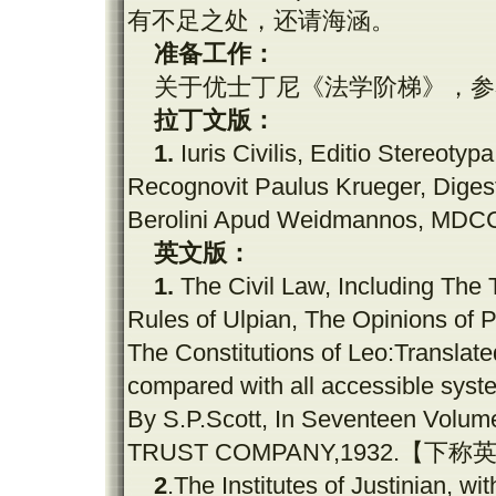
有不足之处，还请海涵。
准备工作：
关于优士丁尼《法学阶梯》，参
拉丁文版：
1.
Iuris Civilis, Editio Stereoty
Recognovit Paulus Krueger, Dige
Berolini Apud Weidmannos, MD
英文版
：
1.
The Civil Law, Including The 
Rules of Ulpian, The Opinions of 
The Constitutions of Leo:Translated
compared with all accessible syst
By S.P.Scott, In Seventeen Volum
TRUST COMPANY,1932.
【下称
2
.The Institutes of Justinian,