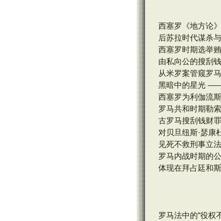
西塞罗《地方论
后苏拉时代谋杀与
西塞罗时期选举
由私向公的搜刮
从米罗案管窥罗
黑暗中的星光 —
西塞罗为利伽流
罗马共和时期勒
古罗马搜刮钱财罪
对贝旦纽斯·瑟康
见死不救刑事立
罗马内战时期的
体现在拜占廷和斯
罗马法中的“役权不