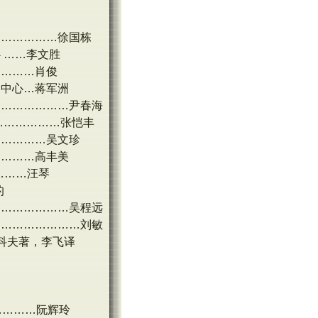
………………徐国栋
 ……李文胜
…………肖俊
为中心…蒋军洲
…………………尹春海
………………张恺丰
……………吴文珍
…………高丰美
………汪琴
的
…………………吴程远
……………………刘敏
毕科夫著，李飞译
……………阮辉玲