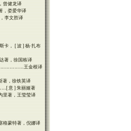
著，曾健龙译
卡著，娄爱华译
著，李文胜译
 [ 波 ] 杨·扎布
拉达著，徐国栋译
………………王金根译
林斯著，徐铁英译
 意 ] 朱丽娅著
斯内里著，王莹莹译
·塞格蒙特著，倪娜译