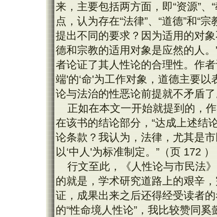
来，主要包括两方面，即“资源”、
点，认为存在“法律”、“道德”和“
提出不同的要求？因为适用的对象
德和宗教的适用对象是应然的人。”（
者论证了其人性论的合理性。作者
端'的‘命'为工作对象，道德主要以
论与法治的性恶论前提就不矛盾了。”
正如在本文一开始就提到的，作
在该书的结论部分，“达成上述结
论条款？我认为，法律，尤其是市
以‘中人'为标准制定。”（页 172 ）
行文至此，《人性论与市民法》
的就是，学术研究道路上的艰辛，
证，成果出来之后还得经受读者的
的“性命境人性论”，我比较赞同